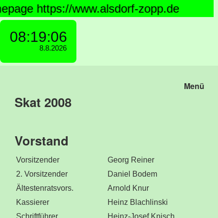
://www.alsdorf-zopp.de
Menü
Skat 2008
Vorstand
Vorsitzender
Georg Reiner
2. Vorsitzender
Daniel Bodem
Ältestenrats
vors.
Arnold Knur
Kassierer
Heinz Blachlinski
Schriftführer
Heinz-Josef Knisch